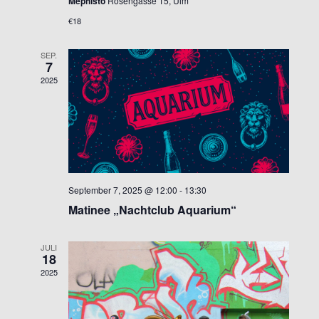
Mephisto
Rosengasse 15, Ulm
€18
SEP.
7
2025
September 7, 2025 @ 12:00
-
13:30
Matinee „Nachtclub Aquarium“
JULI
18
2025