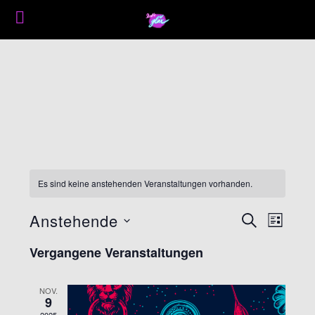
Es sind keine anstehenden Veranstaltungen vorhanden.
Anstehende
Veranstaltungen
Suche
Veransta
Liste
Suche
Ansichte
Datum
Vergangene Veranstaltungen
und
Navigati
wählen.
Ansichten,
Navigation
NOV.
9